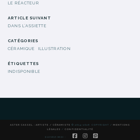
LE RÉACTEUR
ARTICLE SUIVANT
DANS L’ASSIETTE
CATÉGORIES
CÉRAMIQUE
ILLUSTRATION
ÉTIQUETTES
INDISPONIBLE
ASTER CASSEL : ARTISTE / CÉRAMISTE
© 2014-2026 COPYRIGHT /
MENTIONS
LÉGALES
/
CONFIDENTIALITÉ
FACEBOOK
INSTAGRAM
PINTEREST
SUIVEZ-MOI :