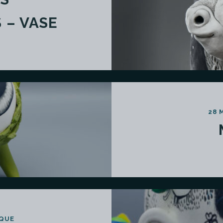
 – VASE
28 
QUE