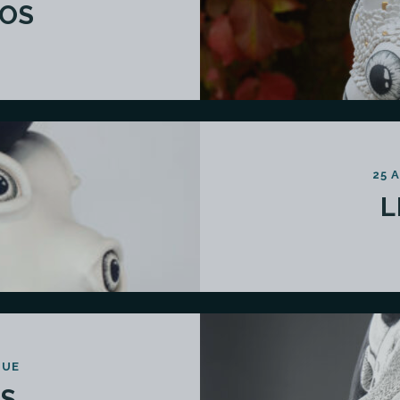
IOS
25 
L
QUE
S