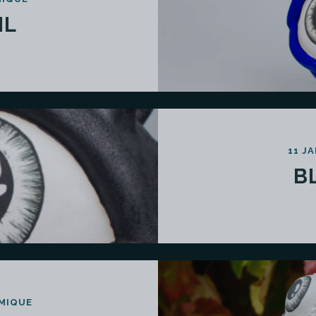
IL
11 J
B
MIQUE