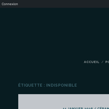
Connexion
ACCUEIL
P
ÉTIQUETTE :
INDISPONIBLE
11 JANVIER 2026
/
CÉRA