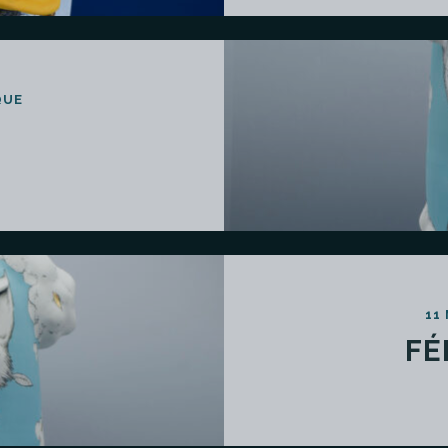
QUE
11
FÉ