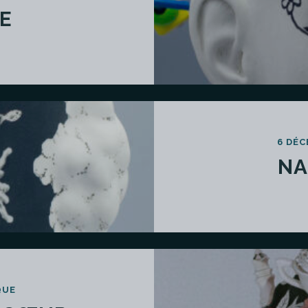
E
6 DÉC
NA
QUE